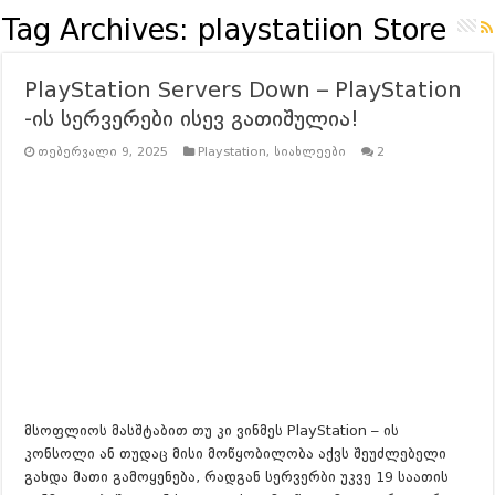
გეიმინგ Community გამოკითხვა – შენი აზრი მნიშვნელოვანია!
Tag Archives:
playstatiion Store
ვებგვერდის რეორგანიზაცია – GAMESHOP.GE
PlayStation Servers Down – PlayStation
გეიმინგ ინდუსტრიის ლეგენდა Vince Zampella გარდაიცვალა | 12
-ის სერვერები ისევ გათიშულია!
Battlefield 6 Battle Royale – ინსტრუქცია
თებერვალი 9, 2025
Playstation
,
სიახლეები
2
Battlefield 6 Early Access Codes Drop – აგვისტო 8 და 9 რიცხვის
რას უნდა ველოდოთ Battlefield 6-სგან? | Leaks, Trailer & Surprise L
რას უნდა ველოდოთ ILL-ისგან?
Everything We Know So Far (მ
რას უნდა ველოდოთ RESIDENT EVIL 9: REQUIEM-სგან?
| Gamepla
რევოლუცია სტრატეგიაში? Manor Lords – განხილვა ქართულად – 
მსოფლიოს მასშტაბით თუ კი ვინმეს PlayStation – ის
კონსოლი ან თუდაც მისი მოწყობილობა აქვს შეუძლებელი
გახდა მათი გამოყენება, რადგან სერვერბი უკვე 19 საათის