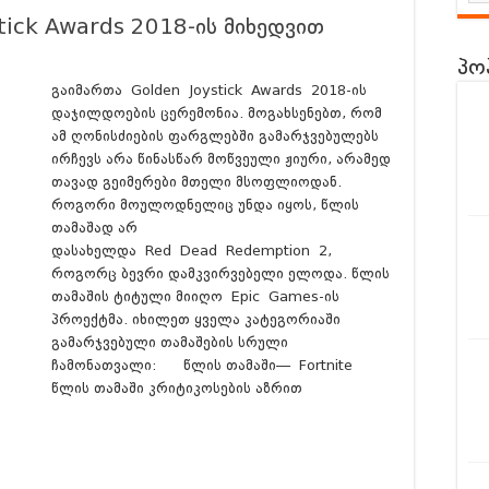
 – ინსტრუქცია
tick Awards 2018-ის მიხედვით
s Codes Drop – აგვისტო 8 და 9 რიცხვის
პო
ld 6-სგან? | Leaks, Trailer & Surprise Locations!
გაიმართა Golden Joystick Awards 2018-ის
დაჯილდოების ცერემონია. მოგახსენებთ, რომ
სგან?
Everything We Know So Far (მიმოხილვა ქართულად)
ამ ღონისძიების ფარგლებში გამარჯვებულებს
ENT EVIL 9: REQUIEM-სგან?
| Gameplay + Details Overview
ირჩევს არა წინასწარ მოწვეული ჟიური, არამედ
თავად გეიმერები მთელი მსოფლიოდან.
 Manor Lords – განხილვა ქართულად – Review
როგორი მოულოდნელიც უნდა იყოს, წლის
თამაშად არ
დასახელდა Red Dead Redemption 2,
როგორც ბევრი დამკვირვებელი ელოდა. წლის
თამაშის ტიტული მიიღო Epic Games-ის
პროექტმა. იხილეთ ყველა კატეგორიაში
გამარჯვებული თამაშების სრული
ჩამონათვალი: წლის თამაში— Fortnite
წლის თამაში კრიტიკოსების აზრით