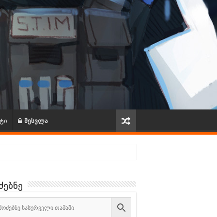
ტი
შესვლა
ძებნე